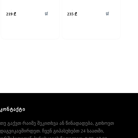
🛒
🛒
219
₾
235
₾
ᲙᲝᲜᲢᲐᲥᲢᲘ
თუ გაქვთ რაიმე შეკითხვა ან წინადადება, გთხოვთ
დაგვიკავშირდეთ. ჩვენ გიპასუხებთ 24 საათში,