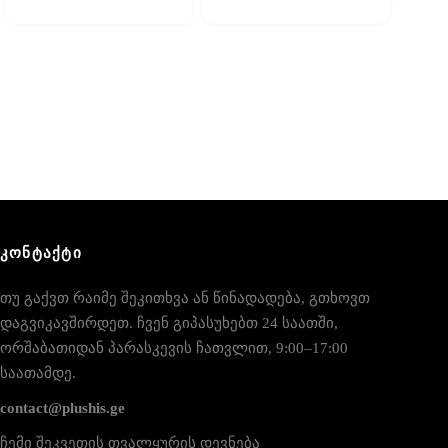
ᲙᲝᲜᲢᲐᲥᲢᲘ
თუ გაქვთ რაიმე შეკითხვა ან წინადადება, გთხოვთ
დაგვიკავშირდეთ. ჩვენ გიპასუხებთ 24 საათში,
ორშაბათიდან პარასკევის ჩათვლით, 9:00–17:00
საათამდე.
contact@plushis.ge
ჩემი შეკვეთის თვალყურის დევნება