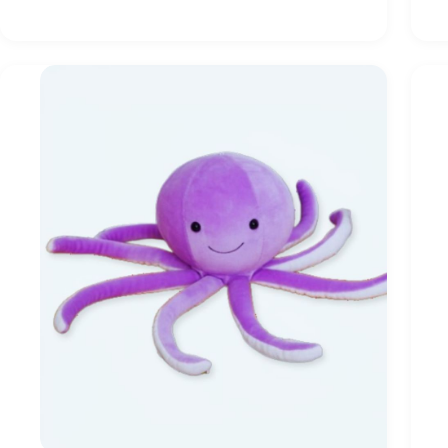
რბილი
სათამაშო
ბიჭისთვის?