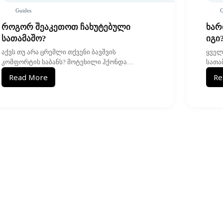
Guides
G
როგორ შეაკეთოთ ჩახუტებული
ხარ
სათამაშო?
იგი
აქვს თუ არა ცრემლი თქვენი ბავშვის
ყველ
კომფორტის საბანს? მოტეხილი ჰქონდა…
სათა
Read More
Re
როგორ
შეაკეთოთ
ჩახუტებული
სათამაშო?