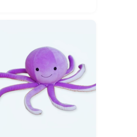
ძაღლი:
როგორ
ავირჩიოთ
იგი?