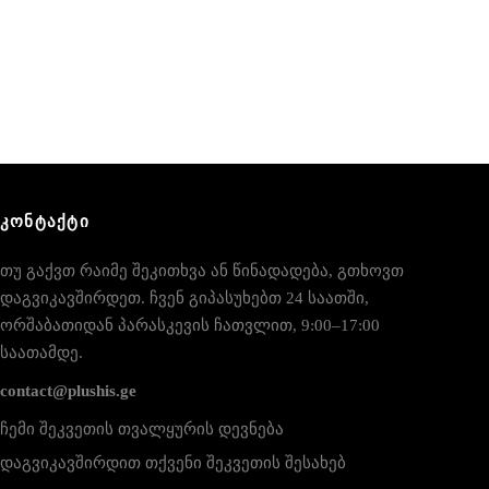
ᲙᲝᲜᲢᲐᲥᲢᲘ
თუ გაქვთ რაიმე შეკითხვა ან წინადადება, გთხოვთ
დაგვიკავშირდეთ. ჩვენ გიპასუხებთ 24 საათში,
ორშაბათიდან პარასკევის ჩათვლით, 9:00–17:00
საათამდე.
contact@plushis.ge
ჩემი შეკვეთის თვალყურის დევნება
დაგვიკავშირდით თქვენი შეკვეთის შესახებ