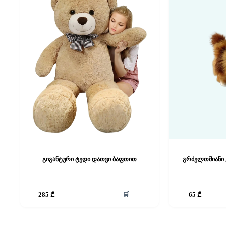
გიგანტური ტედი დათვი ბაფთით
გრძელთმიანი 
🛒
285
₾
65
₾