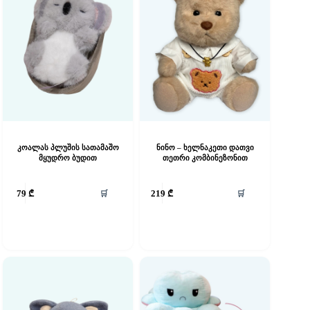
კოალას პლუშის სათამაშო
ნინო – ხელნაკეთი დათვი
მყუდრო ბუდით
თეთრი კომბინეზონით
🛒
🛒
79
₾
219
₾