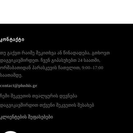
ᲙᲝᲜᲢᲐᲥᲢᲘ
თუ გაქვთ რაიმე შეკითხვა ან წინადადება, გთხოვთ
დაგვიკავშირდეთ. ჩვენ გიპასუხებთ 24 საათში,
ორშაბათიდან პარასკევის ჩათვლით, 9:00–17:00
საათამდე.
contact@plushis.ge
ჩემი შეკვეთის თვალყურის დევნება
დაგვიკავშირდით თქვენი შეკვეთის შესახებ
კლიენტების შეფასებები