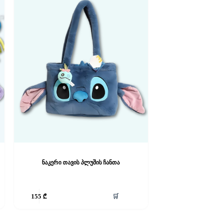
ნაკერი თავის პლუშის ჩანთა
🛒
155
₾