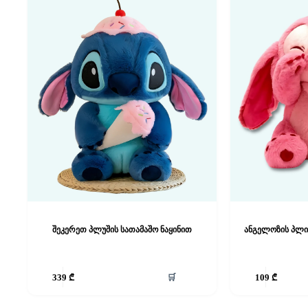
შეკერეთ პლუშის სათამაშო ნაყინით
ანგელოზის პლი
🛒
339
₾
109
₾