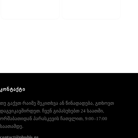
ᲙᲝᲜᲢᲐᲥᲢᲘ
თუ გაქვთ რაიმე შეკითხვა ან წინადადება, გთხოვთ
დაგვიკავშირდეთ. ჩვენ გიპასუხებთ 24 საათში,
ორშაბათიდან პარასკევის ჩათვლით, 9:00–17:00
საათამდე.
contact@plushis.ge