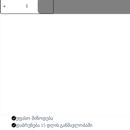
რაოდენობა:
GIANT
ლაქოვანი
ძროხის
პლუშის
სათამაშო
უფასო მიწოდება
დაბრუნება 15 დღის განმავლობაში