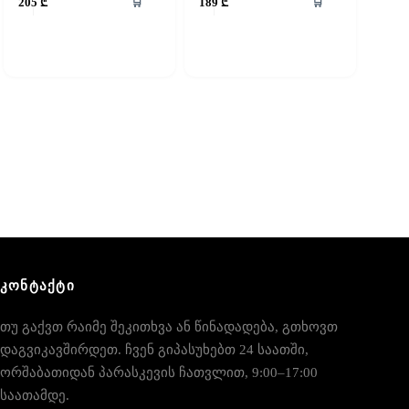
🛒
🛒
205
₾
189
₾
ᲙᲝᲜᲢᲐᲥᲢᲘ
თუ გაქვთ რაიმე შეკითხვა ან წინადადება, გთხოვთ
დაგვიკავშირდეთ. ჩვენ გიპასუხებთ 24 საათში,
ორშაბათიდან პარასკევის ჩათვლით, 9:00–17:00
საათამდე.