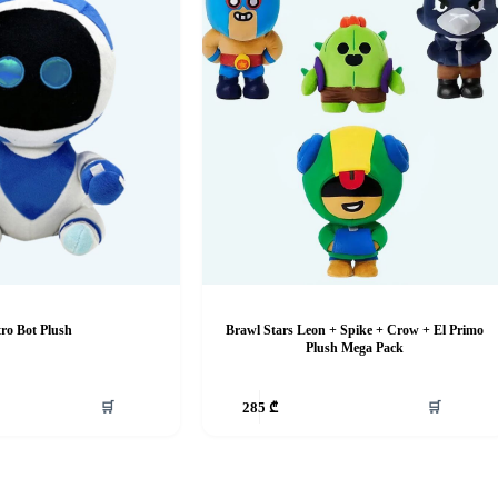
ro Bot Plush
Brawl Stars Leon + Spike + Crow + El Primo
Plush Mega Pack
🛒
🛒
285
₾