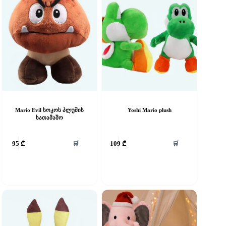
Mario Evil სოკოს პლუშის
Yoshi Mario plush
სათამაშო
This
🛒
🛒
95
₾
109
₾
product
has
multiple
variants.
The
options
may
be
chosen