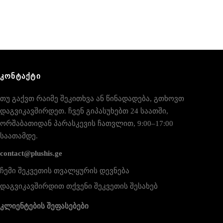
ᲙᲝᲜᲢᲐᲥᲢᲘ
თუ გაქვთ რაიმე შეკითხვა ან წინადადება, გთხოვთ
დაგვიკავშირდეთ. ჩვენ გიპასუხებთ 24 საათში,
ორშაბათიდან პარასკევის ჩათვლით, 9:00–17:00
საათამდე.
contact@plushis.ge
ჩემი შეკვეთის თვალყურის დევნება
დაგვიკავშირდით თქვენი შეკვეთის შესახებ
კლიენტების შეფასებები