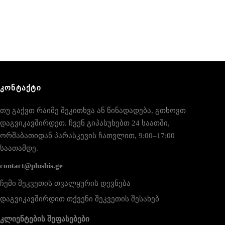
ᲙᲝᲜᲢᲐᲥᲢᲘ
თუ გაქვთ რაიმე შეკითხვა ან წინადადება, გთხოვთ
დაგვიკავშირდეთ. ჩვენ გიპასუხებთ 24 საათში,
ორშაბათიდან პარასკევის ჩათვლით, 9:00–17:00
საათამდე.
contact@plushis.ge
ჩემი შეკვეთის თვალყურის დევნება
დაგვიკავშირდით თქვენი შეკვეთის შესახებ
კლიენტების შეფასებები