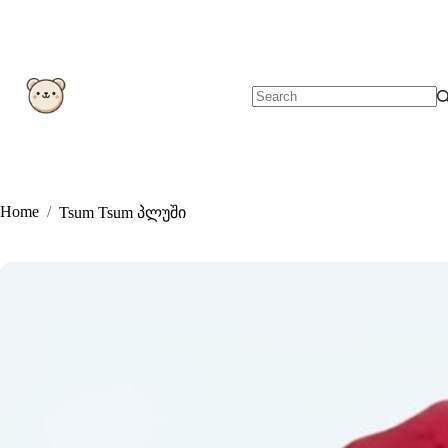
Skip
to
content
No
results
Home
/
Tsum Tsum პლუში