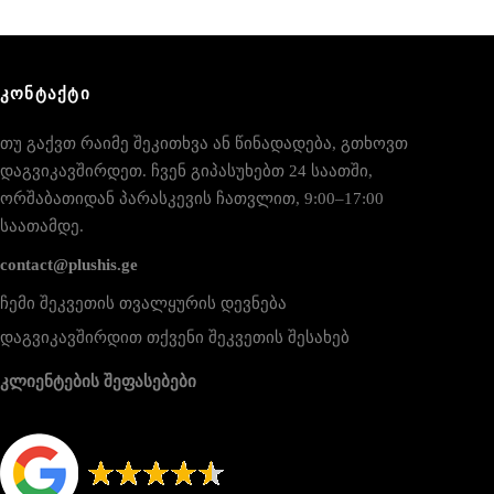
ᲙᲝᲜᲢᲐᲥᲢᲘ
თუ გაქვთ რაიმე შეკითხვა ან წინადადება, გთხოვთ
დაგვიკავშირდეთ. ჩვენ გიპასუხებთ 24 საათში,
ორშაბათიდან პარასკევის ჩათვლით, 9:00–17:00
საათამდე.
contact@plushis.ge
ჩემი შეკვეთის თვალყურის დევნება
დაგვიკავშირდით თქვენი შეკვეთის შესახებ
კლიენტების შეფასებები