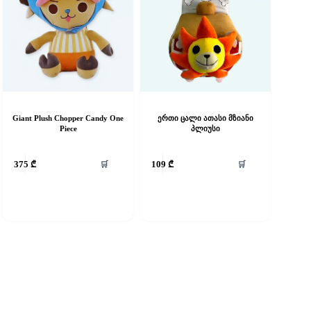
Giant Plush Chopper Candy One
ერთი ცალი ათასი მზიანი
Piece
პლიუსი
his
🛒
🛒
375
₾
109
₾
roduct
as
ultiple
riants.
he
ptions
ay
e
hosen
n
he
roduct