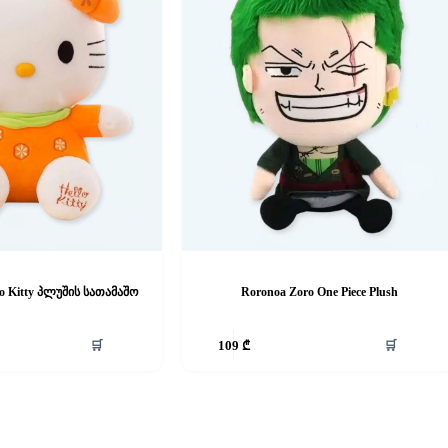
o Kitty პლუშის სათამაშო
Roronoa Zoro One Piece Plush
🛒
🛒
109
₾