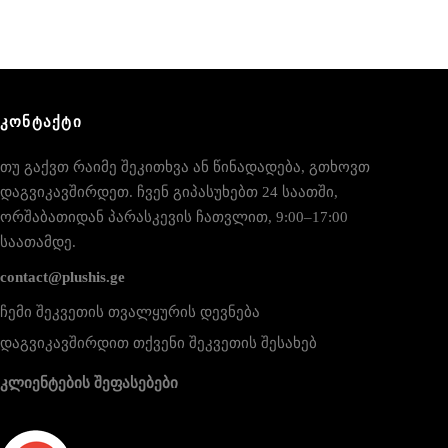
ᲙᲝᲜᲢᲐᲥᲢᲘ
თუ გაქვთ რაიმე შეკითხვა ან წინადადება, გთხოვთ
დაგვიკავშირდეთ. ჩვენ გიპასუხებთ 24 საათში,
ორშაბათიდან პარასკევის ჩათვლით, 9:00–17:00
საათამდე.
contact@plushis.ge
ჩემი შეკვეთის თვალყურის დევნება
დაგვიკავშირდით თქვენი შეკვეთის შესახებ
კლიენტების შეფასებები