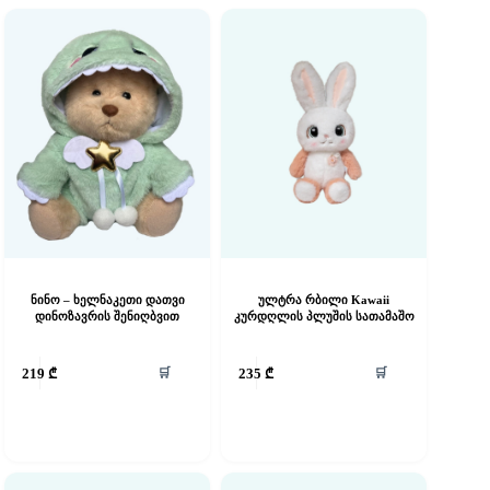
ნინო – ხელნაკეთი დათვი
ულტრა რბილი Kawaii
დინოზავრის შენიღბვით
კურდღლის პლუშის სათამაშო
🛒
🛒
219
₾
235
₾