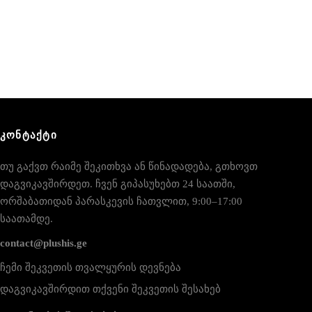
ᲙᲝᲜᲢᲐᲥᲢᲘ
თუ გაქვთ რაიმე შეკითხვა ან წინადადება, გთხოვთ
დაგვიკავშირდეთ. ჩვენ გიპასუხებთ 24 საათში,
ორშაბათიდან პარასკევის ჩათვლით, 9:00–17:00
საათამდე.
contact@plushis.ge
ჩემი შეკვეთის თვალყურის დევნება
დაგვიკავშირდით თქვენი შეკვეთის შესახებ