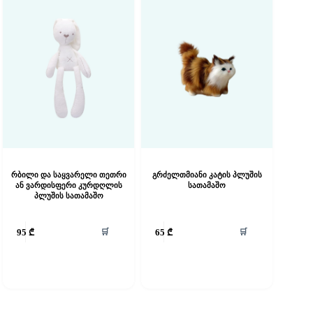
რბილი და საყვარელი თეთრი
გრძელთმიანი კატის პლუშის
ან ვარდისფერი კურდღლის
სათამაშო
პლუშის სათამაშო
🛒
🛒
95
₾
65
₾