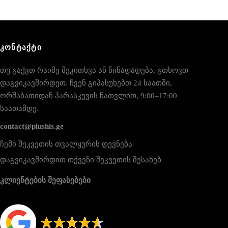
ᲙᲝᲜᲢᲐᲥᲢᲘ
თუ გაქვთ რაიმე შეკითხვა ან წინადადება, გთხოვთ
დაგვიკავშირდეთ. ჩვენ გიპასუხებთ 24 საათში,
ორშაბათიდან პარასკევის ჩათვლით, 9:00–17:00
საათამდე.
contact@plushis.ge
ჩემი შეკვეთის თვალყურის დევნება
დაგვიკავშირდით თქვენი შეკვეთის შესახებ
კლიენტების შეფასებები