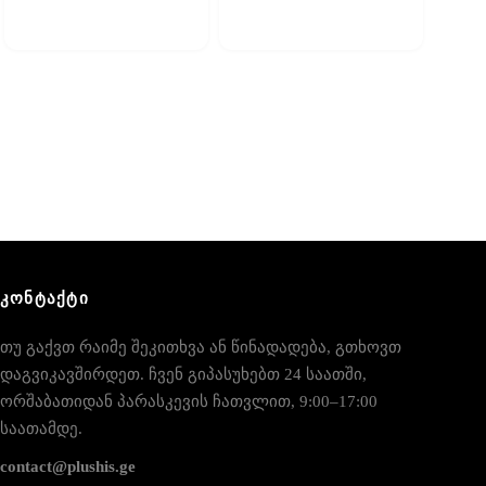
ᲙᲝᲜᲢᲐᲥᲢᲘ
თუ გაქვთ რაიმე შეკითხვა ან წინადადება, გთხოვთ
დაგვიკავშირდეთ. ჩვენ გიპასუხებთ 24 საათში,
ორშაბათიდან პარასკევის ჩათვლით, 9:00–17:00
საათამდე.
contact@plushis.ge