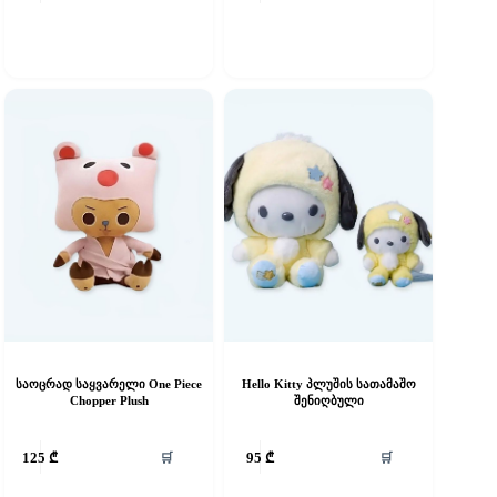
has
multiple
variants.
The
options
may
be
chosen
on
the
product
page
საოცრად საყვარელი One Piece
Hello Kitty პლუშის სათამაშო
Chopper Plush
შენიღბული
🛒
🛒
125
₾
95
₾