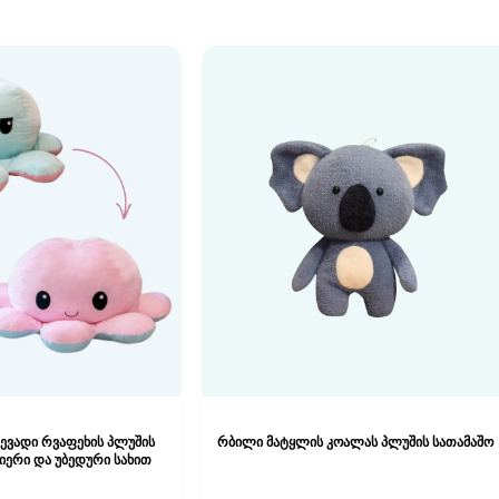
ცევადი რვაფეხის პლუშის
რბილი მატყლის კოალას პლუშის სათამაშო
იერი და უბედური სახით