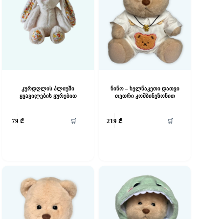
კურდღლის პლიუში
ნინო – ხელნაკეთი დათვი
ყვავილების ყურებით
თეთრი კომბინეზონით
🛒
🛒
79
₾
219
₾