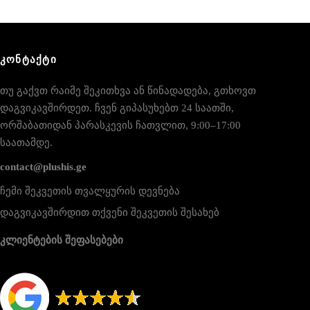
ᲙᲝᲜᲢᲐᲥᲢᲘ
თუ გაქვთ რაიმე შეკითხვა ან წინადადება, გთხოვთ
დაგვიკავშირდეთ. ჩვენ გიპასუხებთ 24 საათში,
ორშაბათიდან პარასკევის ჩათვლით, 9:00–17:00
საათამდე.
contact@plushis.ge
ჩემი შეკვეთის თვალყურის დევნება
დაგვიკავშირდით თქვენი შეკვეთის შესახებ
კლიენტების შეფასებები