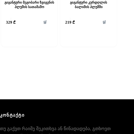
გიგანტური მეგობარი ზვიგენის
გიგანტური კურდღლის
პლუშის სათამაშო
ბალიშის პლუშში
🛒
🛒
329
₾
219
₾
ᲙᲝᲜᲢᲐᲥᲢᲘ
თუ გაქვთ რაიმე შეკითხვა ან წინადადება, გთხოვთ