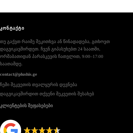
ᲙᲝᲜᲢᲐᲥᲢᲘ
თუ გაქვთ რაიმე შეკითხვა ან წინადადება, გთხოვთ
დაგვიკავშირდეთ. ჩვენ გიპასუხებთ 24 საათში,
ორშაბათიდან პარასკევის ჩათვლით, 9:00–17:00
საათამდე.
contact@plushis.ge
ჩემი შეკვეთის თვალყურის დევნება
დაგვიკავშირდით თქვენი შეკვეთის შესახებ
კლიენტების შეფასებები