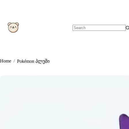
Skip
to
content
No
results
Home
/
Pokémon პლუში